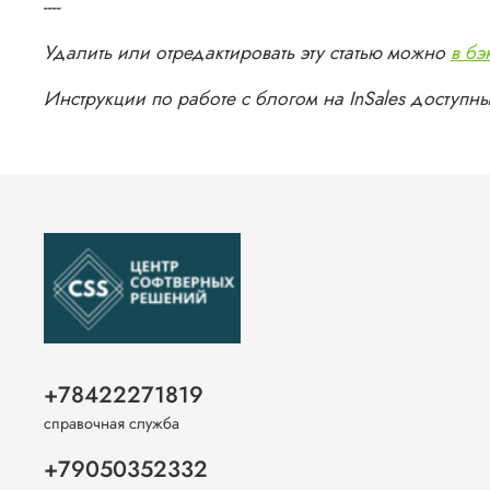
----
Удалить или отредактировать эту статью можно
в бэ
Инструкции по работе с блогом на InSales доступ
+78422271819
справочная служба
+79050352332